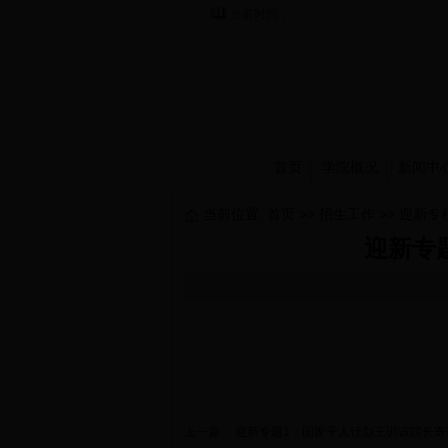
当前时间：
首页
学院概况
新闻中
当前位置:
首页
>>
招生工作
>>
迎新专
迎新专
上一篇：
迎新专题1：国家千人计划王训该院长寄语