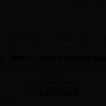
学校首页
收藏本
心
师资队伍
人才培养
招生工作
合作交流
党建工作
学生园
栏
>> 正文
题2：国家千人计划胡金莲名誉院长寄语201
发布时间：
2015-08-03 14:49:48
浏览次数：
文字大小:［
大
］［
中
］［
小
］
Think.big,act small
Discover inner self, make a fulfilling life
怀抱梦想， 踏实肯干，造就人生，自我发现
——名誉院长
胡金莲
:
2015级新生