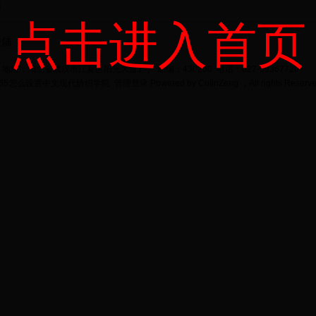
信
点击进入首页
登陆
地址：湖北省武汉市江夏区阳光大道1号 邮编：430200 电话：027-59367720
bet365怎么设置中文现代纺织学院
管理登录
Powered by
ColinZeng
；All rights Reserv