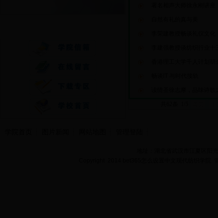
著名相声大师徐永刚讲座
自然有礼的真与美
快速通道
李荣建教授畅谈礼仪文化
李建强教授谈纺织行业十
香港理工大学千人计划胡
畅谈IT 与时代接轨
读情圣徐志摩，品味诗歌
共62条 1/5
首页
上
学院首页
图片新闻
网站地图
管理登陆
地址：湖北省武汉市江夏区阳光大道
Copyright 2014 bet365怎么设置中文现代纺织学院