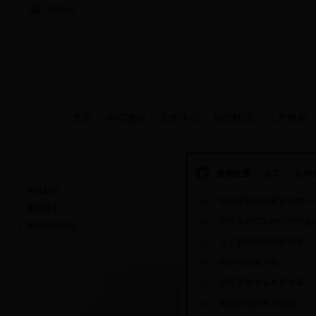
当前时间：
首页
学院概况
新闻中心
师资队伍
人才培养
新闻中心
当前位置：
首页
>>
新闻
学院新闻
综合性最高的舞台艺术—
通知通告
学院举行CQ-ART答辩活
现代纺织论坛
人工智能的研究和开发
诗词与诗意人生
我院开展安全教育讲座
舞蹈表演艺术与鉴赏