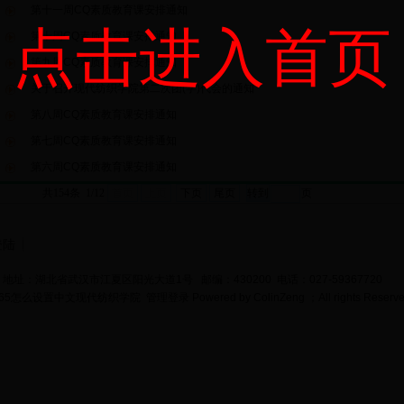
第十一周CQ素质教育课安排通知
点击进入首页
第十周CQ素质教育课安排通知
第九周CQ素质教育课安排通知
关于召开现代纺织学院第二次团(学)代会的通知
第八周CQ素质教育课安排通知
第七周CQ素质教育课安排通知
第六周CQ素质教育课安排通知
共154条 1/12
首页
上页
下页
尾页
页
登陆
地址：湖北省武汉市江夏区阳光大道1号 邮编：430200 电话：027-59367720
bet365怎么设置中文现代纺织学院
管理登录
Powered by
ColinZeng
；All rights Reserv