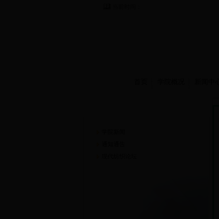
当前时间：
首页
学院概况
新闻中
新闻中心
学院新闻
通知通告
现代纺织论坛