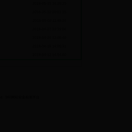
2018-05-15 16:20:15
2018-05-10 00:01:15
2018-05-02 11:48:16
2018-04-27 12:19:08
2018-04-26 13:08:40
2018-04-18 14:05:31
2018-04-12 14:54:00
ed.
360网站安全检测平台