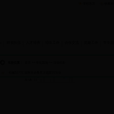
学校首页
收藏本
心
师资队伍
人才培养
招生工作
合作交流
党建工作
学生园
当前位置：
首页
>>
学生园地
>>
活动掠影
机械31701 国家安全教育主题团日活动
共1条 1/1
首页
上页
下页
尾页