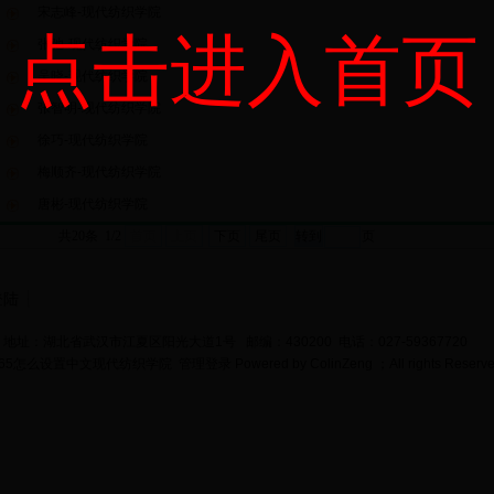
宋志峰-现代纺织学院
点击进入首页
张弛-现代纺织学院
吴晓-现代纺织学院
张智明-现代纺织学院
徐巧-现代纺织学院
梅顺齐-现代纺织学院
唐彬-现代纺织学院
共20条 1/2
首页
上页
下页
尾页
页
登陆
地址：湖北省武汉市江夏区阳光大道1号 邮编：430200 电话：027-59367720
bet365怎么设置中文现代纺织学院
管理登录
Powered by
ColinZeng
；All rights Reserv