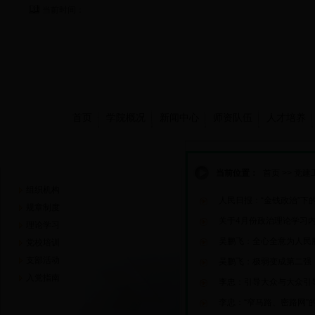
当前时间：
首页
学院概况
新闻中心
师资队伍
人才培养
党建工作
当前位置：
首页
>>
党建
组织机构
人民日报：“金钱政治”下
规章制度
关于4月份政治理论学习
理论学习
吴鹏飞：全心全意为人民
党校培训
支部活动
吴鹏飞：极弱变成第二强
入党指南
李忠：引导大众与大众引
李忠：“窄马路、密路网”