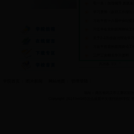
韦一良：加强领导 真抓实
学习贯彻《政府工作报告
快速通道
习近平在十八届中央纪委第
习近平在党的新闻舆论工作
关于2-3月份政治理论学
习近平在党的新闻舆论工作
三严三实相关学习资料
共28条 1/3
首页
上
学院首页
图片新闻
网站地图
管理登陆
地址：湖北省武汉市江夏区阳光大道
Copyright 2014 bet365怎么设置中文现代纺织学院