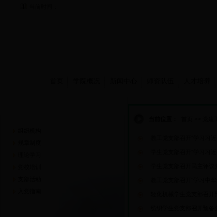
当前时间：
首页
学院概况
新闻中心
师资队伍
人才培养
党建工作
当前位置：
首页
>>
党建
组织机构
教工党支部召开“学习习
规章制度
学生党支部召开“学习习
理论学习
学生党支部召开民主评议
党校培训
支部活动
教工党支部召开"学习中
入党指南
轻化机械学生党支部召开
纺织学生党支部召开预备