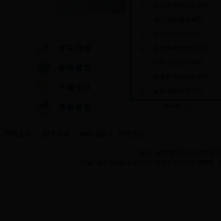
宋志峰-现代纺织学院
张弛-现代纺织学院
快速通道
吴晓-现代纺织学院
张智明-现代纺织学院
徐巧-现代纺织学院
梅顺齐-现代纺织学院
唐彬-现代纺织学院
共20条 1/2
首页
上
学院首页
图片新闻
网站地图
管理登陆
地址：湖北省武汉市江夏区阳光大道
Copyright 2014 bet365怎么设置中文现代纺织学院