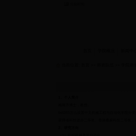
当前时间：
首页
学院概况
新闻中
当前位置:
首页
>>
师资队伍
>>
学院师
1、个人简介
梅顺齐博士，教授。
bet365怎么设置中文机械工程与自动化学院
获得省科技进步二等奖、香港桑麻科技二等奖，
2
、研究方向
（1）纺织机械及其自动化