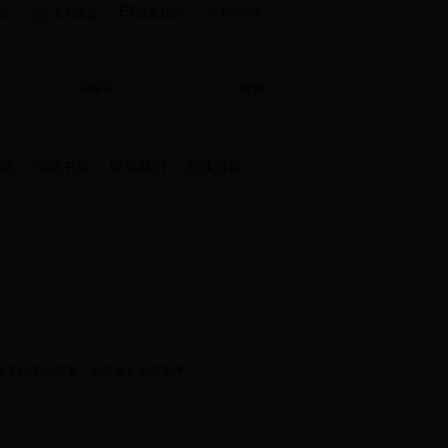
English
站
设为首页
联系我们
地
崇德书屋
联系我们
在线投稿
机械工程学会理事，武汉新长征突击手。