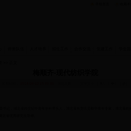
学校首页
收藏本
心
师资队伍
人才培养
招生工作
合作交流
党建工作
学生园
资
>> 正文
梅顺齐-现代纺织学院
发布时间：
2014-06-12 15:49:30
浏览次数：
文字大小:［
大
］［
中
］［
小
］
分党委书记，湖北省跨世纪中青年学科带头人，湖北省有突出贡献中青年专家，湖北省
湖北省优秀研究生导师。