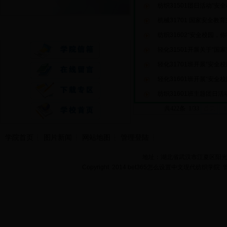
纺织31501团日活动“安
机械31701 国家安全教
快速通道
纺织31602“安全校园，
轻化31501开展关于“国
轻化31701班开展“安全
轻化31601班开展“安全
纺织31601班主题团日
共422条 1/33
首页
学院首页
图片新闻
网站地图
管理登陆
地址：湖北省武汉市江夏区阳光大道
Copyright 2014 bet365怎么设置中文现代纺织学院