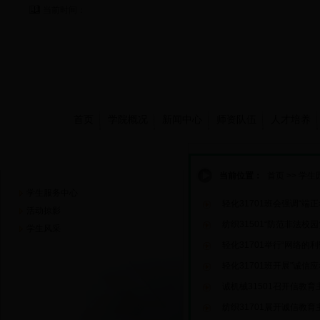
当前时间：
首页
学院概况
新闻中心
师资队伍
人才培养
学生园地
当前位置：
首页
>>
学生
学生服务中心
轻化31701班会强调“端正
活动掠影
纺织31501“防范非法校
学生风采
轻化31701举行“网络的
轻化31701班开展"诚信
诚机械31501召开信教育
纺织31701展开诚信教育