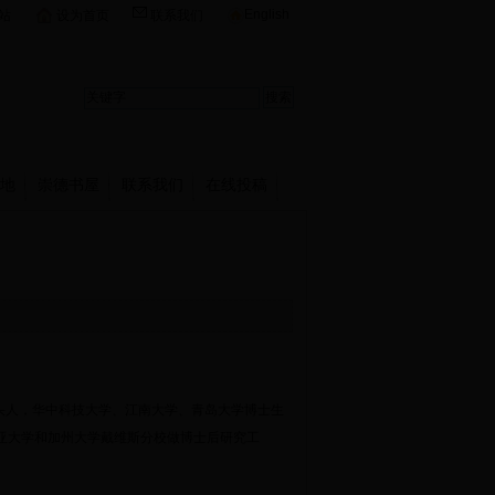
English
站
设为首页
联系我们
地
崇德书屋
联系我们
在线投稿
带头人，华中科技大学、江南大学、青岛大学博士生
治亚大学和加州大学戴维斯分校做博士后研究工