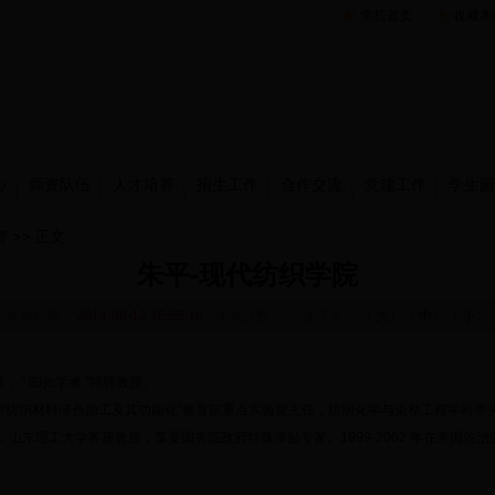
学校首页
收藏本
心
师资队伍
人才培养
招生工作
合作交流
党建工作
学生园
资
>> 正文
朱平-现代纺织学院
发布时间：
2014-06-12 15:55:18
浏览次数：
文字大小:［
大
］［
中
］［
小
］
， “ 阳光学者 ”特聘教授。
“ 新型纺织材料绿色加工及其功能化”教育部重点实验室主任，纺织化学与染整工程学科
山东理工大学客座教授，享受国务院政府特殊津贴专家。1999-2002 年在美国佐