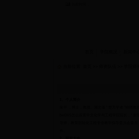
当前时间：
首页
学院概况
新闻中
当前位置:
首页
>>
师资队伍
>>
学院师
1
、个人简介
朱平 ，博士，教授。湖北省 “ 楚天学者 ”特聘教授
bet365怎么设置中文化学与工程学院院长，
导师，教育部轻化工程专业教学指导委员会委员，
作。
2
、研究方向