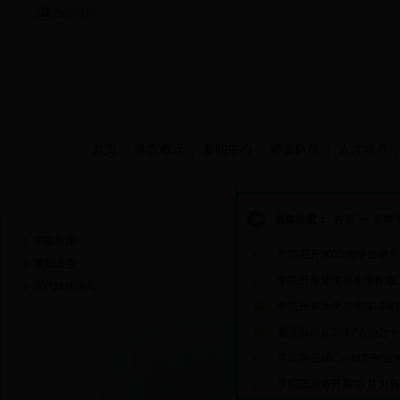
当前时间：
首页
学院概况
新闻中心
师资队伍
人才培养
新闻中心
当前位置：
首页
>>
新闻
学院新闻
学院召开2015级学生动
通知通告
学院开展新学期教学检查
现代纺织论坛
学院开展新学期书院调研
党员风向标2017活动之十
学院第三届C＋创新创业
学院志愿者开展“以梦为马