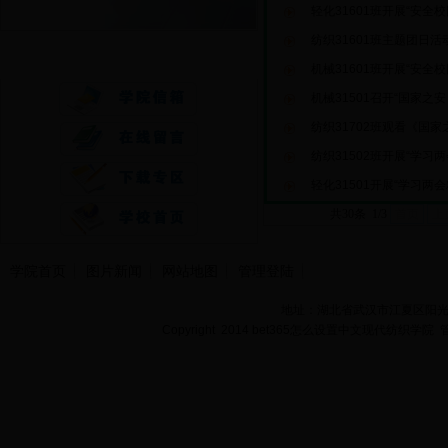
轻化31601班开展“安全
纺织31601班主题团日
快速通道
机械31601班开展“安全
机械31501召开“国家之
纺织31702班观看《国
纺织31502班开展“学习
轻化31501开展“学习两
共30条 1/3
首页
上
学院首页
图片新闻
网站地图
管理登陆
地址：湖北省武汉市江夏区阳光大道
Copyright 2014 bet365怎么设置中文现代纺织学院