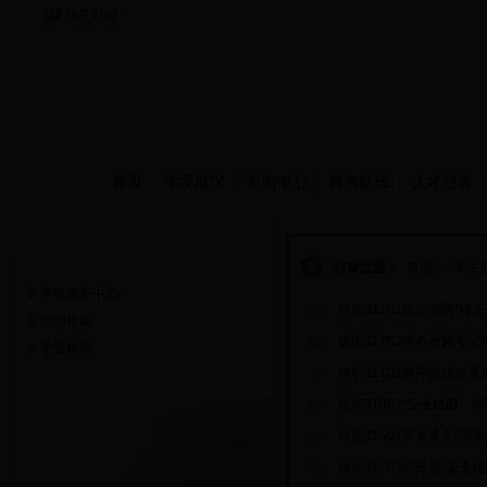
当前时间：
首页
学院概况
新闻中心
师资队伍
人才培养
学生园地
当前位置：
首页
>>
学生
学生服务中心
轻化31701班会强调“端正
活动掠影
纺织31702举办考风考纪
学生风采
纺织31701展开诚信教育
纺织31602“安全校园，
轻化31501开展关于“国
轻化31701班开展“安全