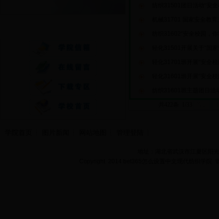
纺织31501团日活动“安
机械31701 国家安全教
快速通道
纺织31602“安全校园，
轻化31501开展关于“国
轻化31701班开展“安全
轻化31601班开展“安全
纺织31601班主题团日
共422条 1/33
首页
学院首页
图片新闻
网站地图
管理登陆
地址：湖北省武汉市江夏区阳光大道
Copyright 2014 bet365怎么设置中文现代纺织学院