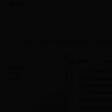
当前时间：
首页
学院概况
新闻中心
师资队伍
人才培养
学生园地
当前位置：
首页
>>
学生
学生服务中心
轻化31701班会强调“端正
活动掠影
纺织31501“防范非法校
学生风采
轻化31701举行“网络的
轻化31701班开展"诚信
诚机械31501召开信教育
纺织31701展开诚信教育