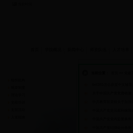
当前时间：
首页
学院概况
新闻中心
师资队伍
人才培养
党建工作
当前位置：
首页
>>
党建
组织机构
bet365怎么设置中文辅
规章制度
关于中国共产党党费收缴
理论学习
中共教育部党组关于加强
党校培训
支部活动
中国共产党党员权利保障
入党指南
中国共产党党内监督条例
中国共产党纪律处分条例