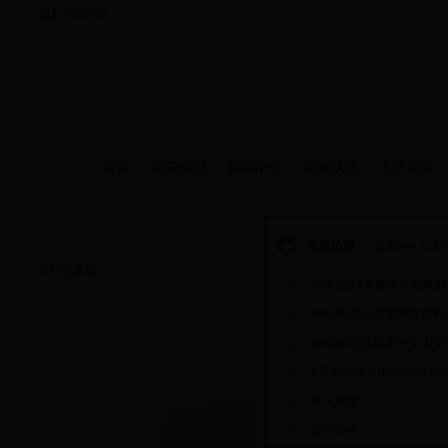
当前时间：
首页
学院概况
新闻中心
师资队伍
人才培养
人才培养
当前位置：
首页
>>
人才
本科生教育
关于2014年春季学期教
bet365怎么设置中文课
bet365怎么设置中文
9月学业指导中心活动安排
育人理念
办学特色