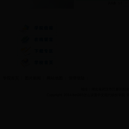
共6条 1/1
首
快速通道
学院首页
图片新闻
网站地图
管理登陆
地址：湖北省武汉市江夏区阳光大道
Copyright 2014 bet365怎么设置中文现代纺织学院