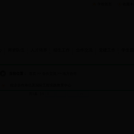
学校首页
收藏本
心
师资队伍
人才培养
招生工作
合作交流
党建工作
学生园
当前位置：
首页
>>
合作交流
>>
地方合作
校企合作单位及国际工程实践教育中心
共1条 1/1
首页
上页
下页
尾页