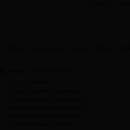
学校首页
收藏本
心
师资队伍
人才培养
招生工作
合作交流
党建工作
学生园
当前位置：
首页
>>
党建工作
>>
党校培训
党的十八大六中全会讲解
六院联合第74期入党积极分子培训班举办第五讲
六院联合第74期入党积极分子培训班举办第四讲
六院联合第74期入党积极分子培训班举办第三讲
六院联合第74期入党积极分子培训班举办第二讲
六院联合第74期入党积极分子培训班开幕