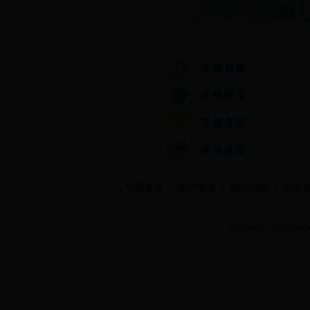
快速通道
学院首页
图片新闻
网站地图
管理
Copyright 2014 