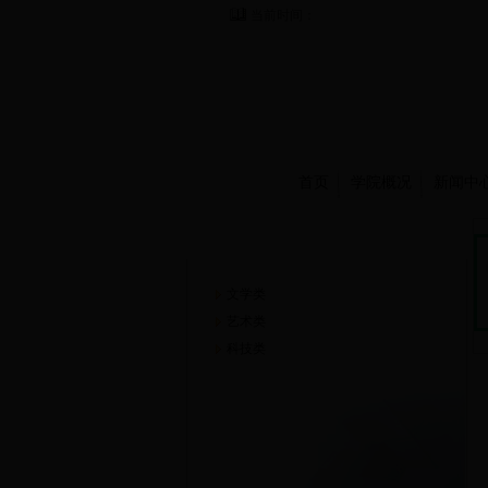
当前时间：
首页
学院概况
新闻中
崇德书屋
文学类
艺术类
科技类