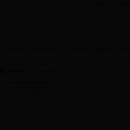
学校首页
收藏本
心
师资队伍
人才培养
招生工作
合作交流
党建工作
学生园
当前位置：
首页
>>
崇德书屋
安全文明宿舍创建开启仪式
共1条 1/1
首页
上页
下页
尾页