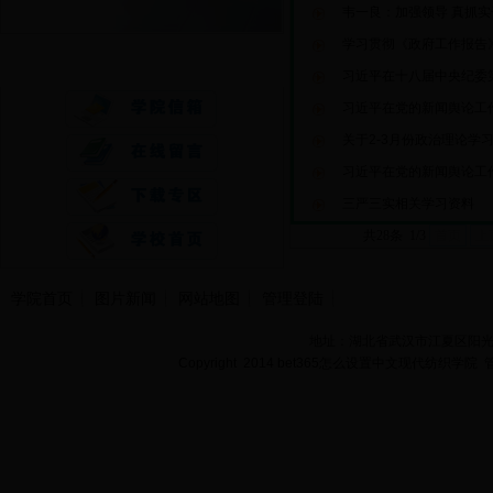
韦一良：加强领导 真抓实
学习贯彻《政府工作报告
快速通道
习近平在十八届中央纪委第
习近平在党的新闻舆论工作
关于2-3月份政治理论学
习近平在党的新闻舆论工作
三严三实相关学习资料
共28条 1/3
首页
上
学院首页
图片新闻
网站地图
管理登陆
地址：湖北省武汉市江夏区阳光大道
Copyright 2014 bet365怎么设置中文现代纺织学院