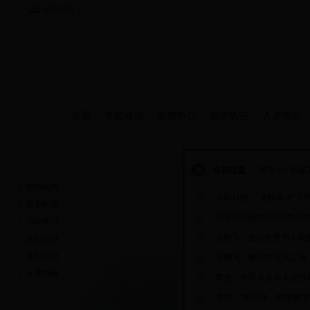
当前时间：
首页
学院概况
新闻中心
师资队伍
人才培养
党建工作
当前位置：
首页
>>
党建
组织机构
人民日报：“金钱政治”下
规章制度
关于4月份政治理论学习
理论学习
吴鹏飞：全心全意为人民
党校培训
支部活动
吴鹏飞：极弱变成第二强
入党指南
李忠：引导大众与大众引
李忠：“窄马路、密路网”