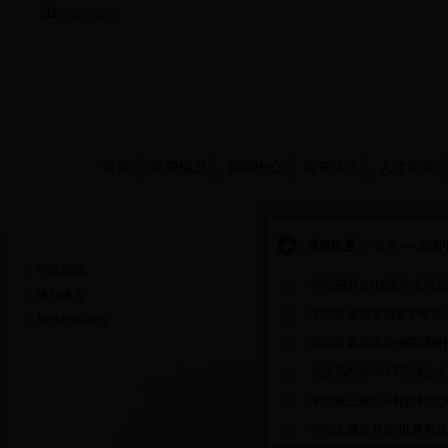
当前时间：
首页
学院概况
新闻中心
师资队伍
人才培养
新闻中心
当前位置：
首页
>>
新闻
学院新闻
学院召开2015级学生动
通知通告
学院开展新学期教学检查
现代纺织论坛
学院开展新学期书院调研
党员风向标2017活动之十
学院第三届C＋创新创业
学院志愿者开展“以梦为马