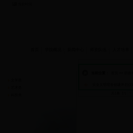
当前时间：
首页
学院概况
新闻中心
师资队伍
人才培养
崇德书屋
当前位置：
首页
>>
崇德
文学类
安全文明宿舍创建开启仪
艺术类
共1条 1/1
首
科技类