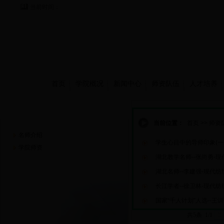
当前时间：
首页
学院概况
新闻中心
师资队伍
人才培养
师资队伍
当前位置：
首页
>>
师资
名师介绍
学生心目中的导师印象(一
学院师资
湖北教学名师--张尚勇-
湖北名师--李建强-现代纺
长江学者--徐卫林-现代纺
国家“千人计划”人选--王
共5条 1/1
首