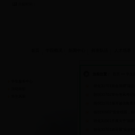
当前时间：
首页
学院概况
新闻中心
师资队伍
人才培养
学生园地
当前位置：
首页
>>
学生
学生服务中心
轻化31701班会强调“端正
活动掠影
纺织31702举办考风考纪
学生风采
纺织31701展开诚信教育
纺织31602“安全校园，
轻化31501开展关于“国
轻化31701班开展“安全