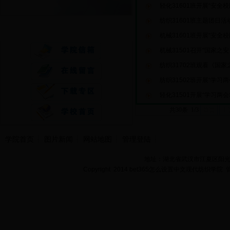
轻化31601班开展“安全
纺织31601班主题团日
快速通道
机械31601班开展“安全
机械31501召开“国家之
纺织31702班观看《国
纺织31502班开展“学习
轻化31501开展“学习两
共30条 1/3
首页
上
学院首页
图片新闻
网站地图
管理登陆
地址：湖北省武汉市江夏区阳光大道
Copyright 2014 bet365怎么设置中文现代纺织学院