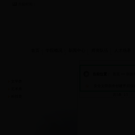
当前时间：
首页
学院概况
新闻中心
师资队伍
人才培养
崇德书屋
当前位置：
首页
>>
崇德
文学类
安全文明宿舍创建开启仪
艺术类
共1条 1/1
首
科技类