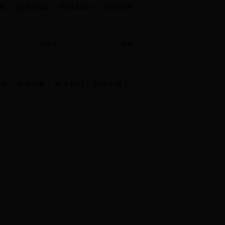
English
站
设为首页
联系我们
地
崇德书屋
联系我们
在线投稿