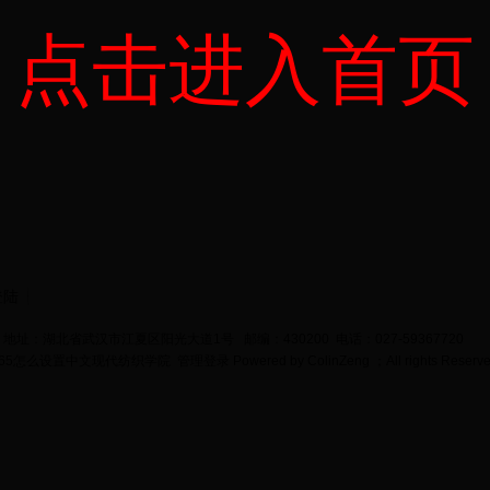
点击进入首页
登陆
地址：湖北省武汉市江夏区阳光大道1号 邮编：430200 电话：027-59367720
bet365怎么设置中文现代纺织学院
管理登录
Powered by
ColinZeng
；All rights Reserv