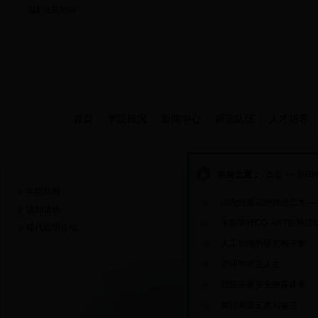
当前时间：
首页
学院概况
新闻中心
师资队伍
人才培养
新闻中心
当前位置：
首页
>>
新闻
学院新闻
综合性最高的舞台艺术—
通知通告
学院举行CQ-ART答辩活
现代纺织论坛
人工智能的研究和开发
诗词与诗意人生
我院开展安全教育讲座
舞蹈表演艺术与鉴赏