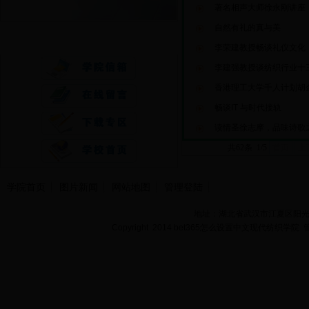
著名相声大师徐永刚讲座
自然有礼的真与美
快速通道
李荣建教授畅谈礼仪文化
李建强教授谈纺织行业十
香港理工大学千人计划胡
畅谈IT 与时代接轨
读情圣徐志摩，品味诗歌
共62条 1/5
首页
上
学院首页
图片新闻
网站地图
管理登陆
地址：湖北省武汉市江夏区阳光大道
Copyright 2014 bet365怎么设置中文现代纺织学院