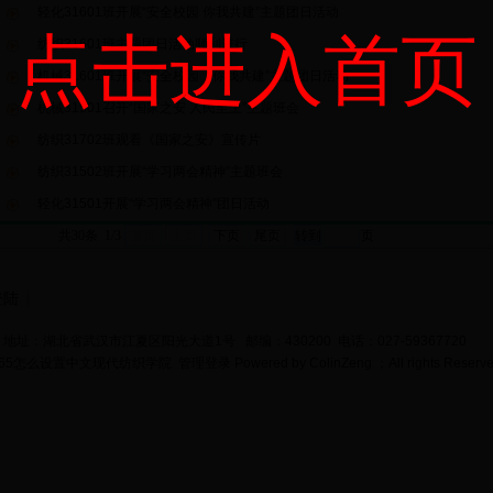
轻化31601班开展“安全校园 你我共建”主题团日活动
点击进入首页
纺织31601班主题团日活动顺利进行
机械31601班开展“安全校园，你我共建”主题团日活动
机械31501召开“国家之安 人民至上”主题班会
纺织31702班观看《国家之安》宣传片
纺织31502班开展“学习两会精神”主题班会
轻化31501开展“学习两会精神”团日活动
共30条 1/3
首页
上页
下页
尾页
页
登陆
地址：湖北省武汉市江夏区阳光大道1号 邮编：430200 电话：027-59367720
bet365怎么设置中文现代纺织学院
管理登录
Powered by
ColinZeng
；All rights Reserv