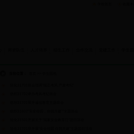
学校首页
收藏本
心
师资队伍
人才培养
招生工作
合作交流
党建工作
学生园
当前位置：
首页
>>
学生园地
轻化31701班会强调“端正考风 严肃考纪”
纺织31702举办考风考纪班会
纺织31701展开诚信教育主题班会
纺织31602“安全校园，你我共建“”主题班会
轻化31501开展关于“国家安全教育日”团日活动
轻化31701班开展“安全校园 你我共建”主题团日活动