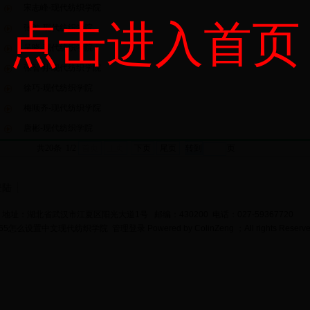
宋志峰-现代纺织学院
点击进入首页
张弛-现代纺织学院
吴晓-现代纺织学院
张智明-现代纺织学院
徐巧-现代纺织学院
梅顺齐-现代纺织学院
唐彬-现代纺织学院
共20条 1/2
首页
上页
下页
尾页
页
登陆
地址：湖北省武汉市江夏区阳光大道1号 邮编：430200 电话：027-59367720
bet365怎么设置中文现代纺织学院
管理登录
Powered by
ColinZeng
；All rights Reserv