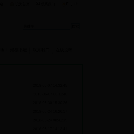
English
站
设为首页
联系我们
地
崇德书屋
联系我们
在线投稿
2018-06-07 14:32:45
2018-06-07 08:11:40
2018-05-30 15:30:26
2018-05-24 16:26:17
2018-05-24 08:41:35
2018-05-17 14:12:41