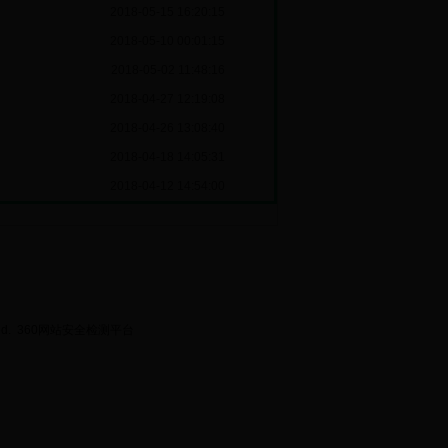
2018-05-15 16:20:15
2018-05-10 00:01:15
2018-05-02 11:48:16
2018-04-27 12:19:08
2018-04-26 13:08:40
2018-04-18 14:05:31
2018-04-12 14:54:00
ed.
360网站安全检测平台