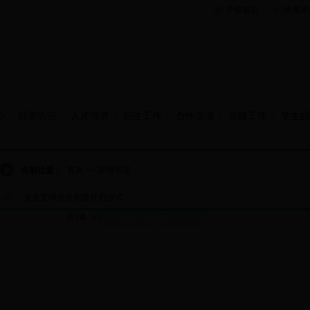
学校首页
收藏本
心
师资队伍
人才培养
招生工作
合作交流
党建工作
学生园
当前位置：
首页
>>
崇德书屋
安全文明宿舍创建开启仪式
共1条 1/1
首页
上页
下页
尾页