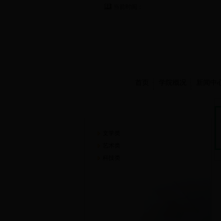
当前时间：
首页
学院概况
新闻中
崇德书屋
文学类
艺术类
科技类