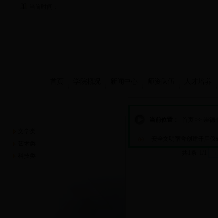
当前时间：
首页
学院概况
新闻中心
师资队伍
人才培养
崇德书屋
当前位置：
首页
>>
崇德
文学类
安全文明宿舍创建开启仪
艺术类
共1条 1/1
首
科技类