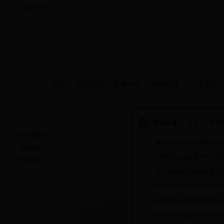
当前时间：
首页
学院概况
新闻中心
师资队伍
人才培养
学生园地
当前位置：
首页
>>
学生
学生服务中心
现代纺织学院突发事件危
活动掠影
bet365怎么设置中文
学生风采
现代纺织学院院级优秀学
bet365怎么设置中文学
bet365怎么设置中文学
bet365怎么设置中文“攀