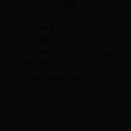
bet365怎么设置中文“
bet365怎么设置中文
快速通道
bet365怎么设置中文“
bet365怎么设置中文
bet365怎么设置中文
bet365怎么设置中文
bet365怎么设置中文
共18条 1/2
首页
上
学院首页
图片新闻
网站地图
管理登陆
地址：湖北省武汉市江夏区阳光大道
Copyright 2014 bet365怎么设置中文现代纺织学院