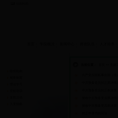
当前时间：
首页
学院概况
新闻中心
师资队伍
人才培养
党建工作
当前位置：
首页
>>
党建
组织机构
共产党员因私事出国（境
规章制度
中共预备党员转正票决情
理论学习
中共预备党员转正表决票
党校培训
支部活动
接收中共预备党员票决情
入党指南
接收中共预备党员表决票
转正申请书的写法