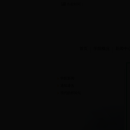
当前时间：
首页
学院概况
新闻中
新闻中心
学院新闻
通知通告
现代纺织论坛