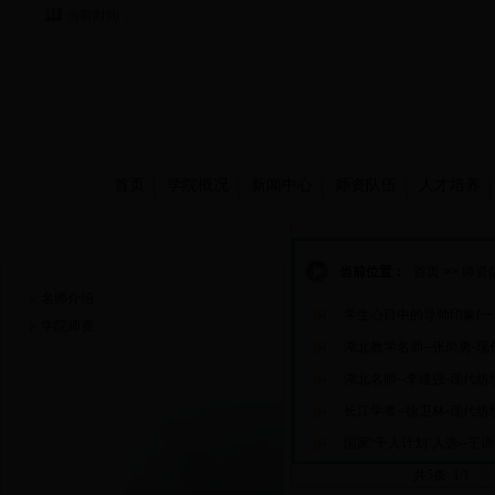
当前时间：
首页
学院概况
新闻中心
师资队伍
人才培养
师资队伍
当前位置：
首页
>>
师资
名师介绍
学生心目中的导师印象(一
学院师资
湖北教学名师--张尚勇-
湖北名师--李建强-现代纺
长江学者--徐卫林-现代纺
国家“千人计划”人选--王
共5条 1/1
首