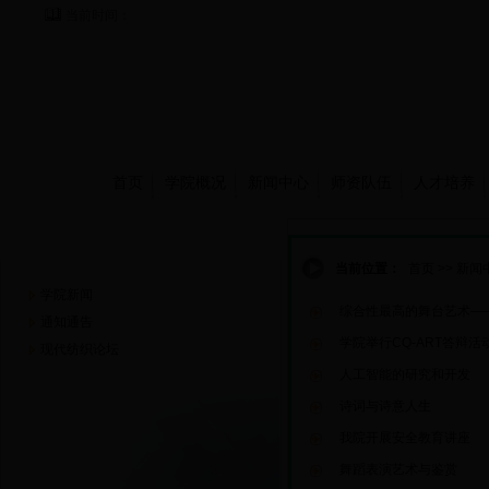
当前时间：
首页
学院概况
新闻中心
师资队伍
人才培养
新闻中心
当前位置：
首页
>>
新闻
学院新闻
综合性最高的舞台艺术—
通知通告
学院举行CQ-ART答辩活
现代纺织论坛
人工智能的研究和开发
诗词与诗意人生
我院开展安全教育讲座
舞蹈表演艺术与鉴赏