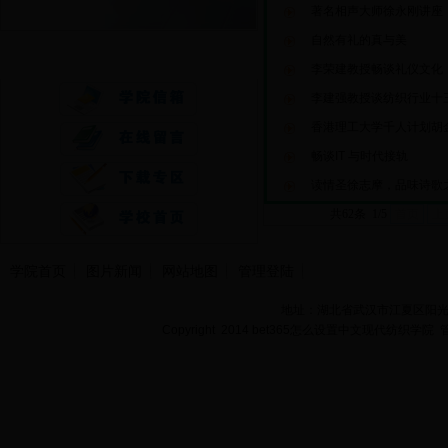
著名相声大师徐永刚讲座
自然有礼的真与美
快速通道
李荣建教授畅谈礼仪文化
李建强教授谈纺织行业十
香港理工大学千人计划胡
畅谈IT 与时代接轨
读情圣徐志摩，品味诗歌
共62条 1/5
首页
上
学院首页
图片新闻
网站地图
管理登陆
地址：湖北省武汉市江夏区阳光大道
Copyright 2014 bet365怎么设置中文现代纺织学院