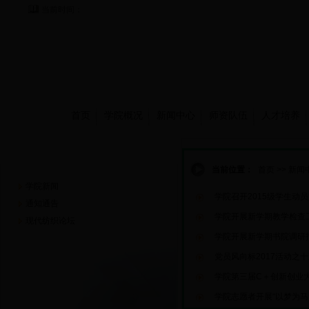
当前时间：
首页
学院概况
新闻中心
师资队伍
人才培养
新闻中心
当前位置：
首页
>>
新闻
学院新闻
学院召开2015级学生动
通知通告
学院开展新学期教学检查
现代纺织论坛
学院开展新学期书院调研
党员风向标2017活动之十
学院第三届C＋创新创业
学院志愿者开展“以梦为马