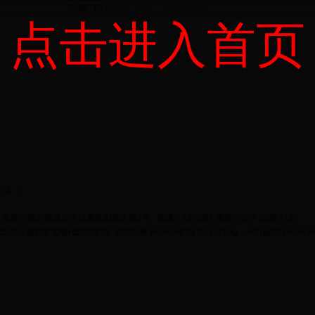
共6条 1/1
首页
上页
下页
尾页
点击进入首页
登陆
地址：湖北省武汉市江夏区阳光大道1号 邮编：430200 电话：027-59367720
bet365怎么设置中文现代纺织学院
管理登录
Powered by
ColinZeng
；All rights Reserv