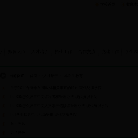
学校首页
收藏本
心
师资队伍
人才培养
招生工作
合作交流
党建工作
学生园
当前位置：
首页
>>
人才培养
>>
本科生教育
关于2014年春季学期教材相关事宜的通知-现代纺织学院
bet365怎么设置中文课程考核管理办法-现代纺织学院
bet365怎么设置中文人文素养选修课管理办法-现代纺织学院
9月学业指导中心活动安排-现代纺织学院
育人理念
办学特色