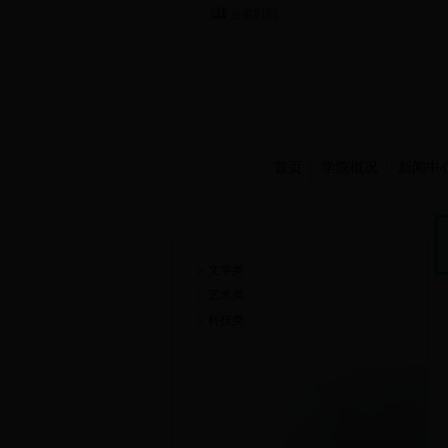
当前时间：
首页
学院概况
新闻中
崇德书屋
文学类
艺术类
科技类