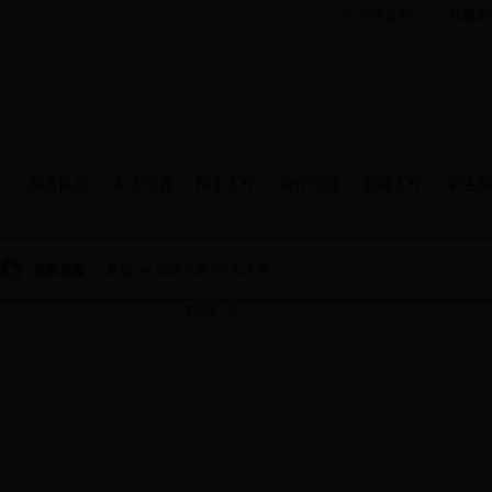
学校首页
收藏本
心
师资队伍
人才培养
招生工作
合作交流
党建工作
学生园
当前位置：
首页
>>
崇德书屋
>>
艺术类
共0条 0/0