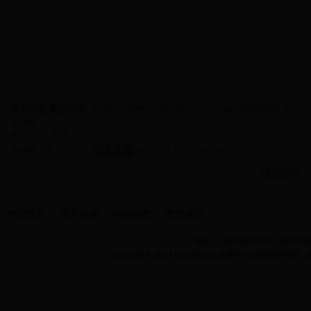
(只允许上传rar,zip,doc,docx,xls,xlsx,jpg,gif格式的文件)
上传附
件：
验证码：
[看不清楚,换一个验证码！]
学院首页
图片新闻
网站地图
管理登陆
地址：湖北省武汉市江夏区阳光大道
Copyright 2014 bet365怎么设置中文现代纺织学院