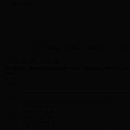
当前时间：
首页
学院概况
新闻中心
师资队伍
人才培养
当前位置:
首页
>>
在线投稿
欢迎你的来稿，来稿要经过我们的审核才可以通过，请仔细填写，带*号的为必填
投稿标
*
题：
您的名
字：
关 键 字：
*
[根据标题生成]
投稿栏
*
目：