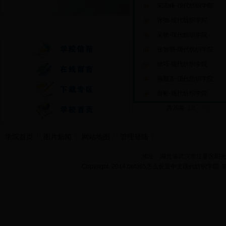
宋志峰-现代纺织学院
张弛-现代纺织学院
快速通道
吴晓-现代纺织学院
张智明-现代纺织学院
徐巧-现代纺织学院
梅顺齐-现代纺织学院
唐彬-现代纺织学院
共20条 1/2
首页
上
学院首页
图片新闻
网站地图
管理登陆
地址：湖北省武汉市江夏区阳光大道
Copyright 2014 bet365怎么设置中文现代纺织学院