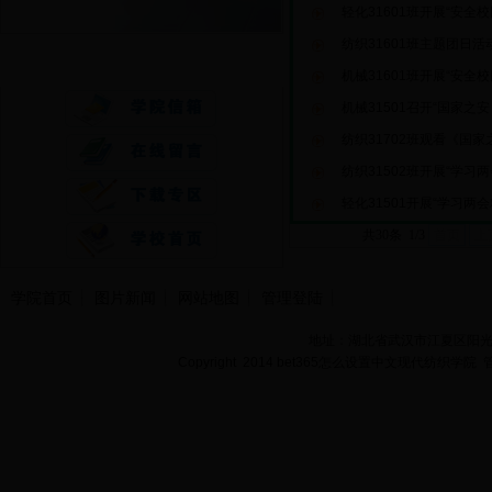
轻化31601班开展“安全
纺织31601班主题团日
快速通道
机械31601班开展“安全
机械31501召开“国家之
纺织31702班观看《国
纺织31502班开展“学习
轻化31501开展“学习两
共30条 1/3
首页
上
学院首页
图片新闻
网站地图
管理登陆
地址：湖北省武汉市江夏区阳光大道
Copyright 2014 bet365怎么设置中文现代纺织学院