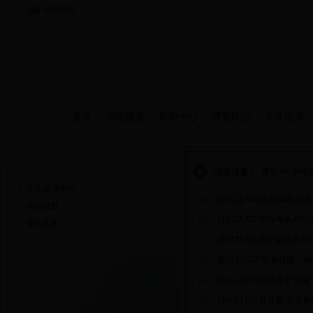
当前时间：
首页
学院概况
新闻中心
师资队伍
人才培养
学生园地
当前位置：
首页
>>
学生
学生服务中心
轻化31701班会强调“端正
活动掠影
纺织31702举办考风考纪
学生风采
纺织31701展开诚信教育
纺织31602“安全校园，
轻化31501开展关于“国
轻化31701班开展“安全