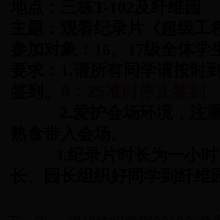
地点：三栋T-102及纤维园
主题：观看纪录片《超级工
参加对象：
16、17
级全体学
要求：
1.
请所有同学请按时
8
25准时
签到。
：
停止签到
2.
爱护会场环境，注
熟食带入会场。
3.纪录片时长为一小时
长、园长组织好同学到纤维