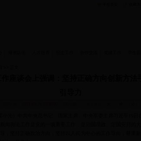
学校首页
收藏本
心
师资队伍
人才培养
招生工作
合作交流
党建工作
学生园
习
>> 正文
作座谈会上强调：坚持正确方向创新方法
引导力
发布时间：
2016-02-25 17:30:00
浏览次数：
文字大小:［
大
］［
中
］［
小
］
 霍小光）中共中央总书记、国家主席、中央军委主席习近平19
新闻舆论工作是党的一项重要工作，是治国理政、定国安邦的大
导，坚持正确政治方向，坚持以人民为中心的工作导向，尊重新