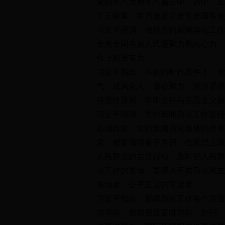
党的十八大和十八届三中、四中、五
了正能量，有力激发了全党全国各族
习近平强调，做好党的新闻舆论工作
全党全国各族人民凝聚力和向心力，
作上精准有力。
习近平指出，在新的时代条件下，党
气，成风化人、凝心聚力，澄清谬误
持党性原则，牢牢坚持马克思主义新
习近平强调，党的新闻舆论工作坚持
必须姓党。党的新闻舆论媒体的所有
党；都要增强看齐意识，在思想上政
人民群众的自觉行动，及时把人民群
论工作的灵魂。要深入开展马克思主
推动者、公平正义的守望者。
习近平指出，新闻舆论工作各个方面
讲导向；新闻报道要讲导向，副刊、