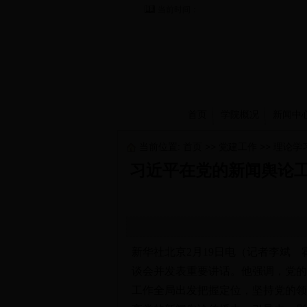
当前时间：
首页
学院概况
新闻中
当前位置:
首页
>>
党建工作
>>
理论学
习近平在党的新闻舆论工
新华社北京2月19日电（记者李斌
谈会并发表重要讲话。他强调，党的
工作全局出发把握定位，坚持党的领