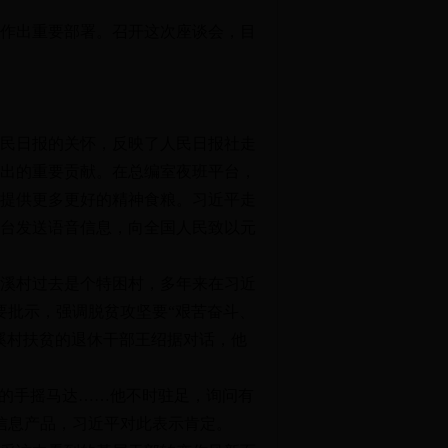
作出重要部署。召开这次座谈会，目
。
人民日报的关怀，反映了人民日报社走
作出的重要贡献。在总编室夜班平台，
提供更多更好的精神食粮。习近平走
台发送语音信息，向全国人民致以元
溪村过去是个特困村，多年来在习近
要批示，强调脱贫攻坚要“艰苦奋斗、
溪村扶贫的退休干部王绍据对话，他
期的手摇马达……他不时驻足，询问有
信息产品，习近平对此表示肯定。