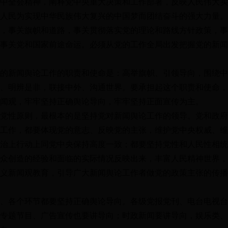
中全会精神，阐释党中央重大决策和工作部署，反映人民伟大实
人民为实现中华民族伟大复兴的中国梦而团结奋斗的强大力量。
，事关旗帜和道路，事关贯彻落实党的理论和路线方针政策，事
事关党和国家前途命运。必须从党的工作全局出发把握党的新闻
的新闻舆论工作的职责和使命是：高举旗帜、引领导向，围绕中
、明辨是非，联接中外、沟通世界。要承担起这个职责和使命，
闻观，牢牢坚持正确舆论导向，牢牢坚持正面宣传为主。
党性原则，最根本的是坚持党对新闻舆论工作的领导。党和政府
工作，都要体现党的意志、反映党的主张，维护党中央权威、维
治上行动上同党中央保持高度一致；都要坚持党性和人民性相统
众创造的经验和面临的实际情况反映出来，丰富人民精神世界，
义新闻观教育，引导广大新闻舆论工作者做党的政策主张的传播
、各个环节都要坚持正确舆论导向。各级党报党刊、电台电视台
专题节目、广告宣传也要讲导向；时政新闻要讲导向，娱乐类、