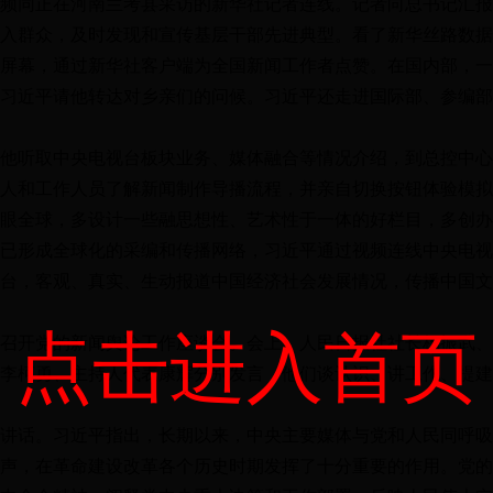
频同正在河南兰考县采访的新华社记者连线。记者向总书记汇报
入群众，及时发现和宣传基层干部先进典型。看了新华丝路数据
屏幕，通过新华社客户端为全国新闻工作者点赞。在国内部，一
习近平请他转达对乡亲们的问候。习近平还走进国际部、参编部
他听取中央电视台板块业务、媒体融合等情况介绍，到总控中心
人和工作人员了解新闻制作导播流程，并亲自切换按钮体验模拟
眼全球，多设计一些融思想性、艺术性于一体的好栏目，多创办
已形成全球化的采编和传播网络，习近平通过视频连线中央电视
台，客观、真实、生动报道中国经济社会发展情况，传播中国文
点击进入首页
召开党的新闻舆论工作座谈会。会上，人民日报社社长杨振武、
李柯勇、主持人代表康辉分别发言，他们谈认识、讲工作、提建
讲话。习近平指出，长期以来，中央主要媒体与党和人民同呼吸
声，在革命建设改革各个历史时期发挥了十分重要的作用。党的