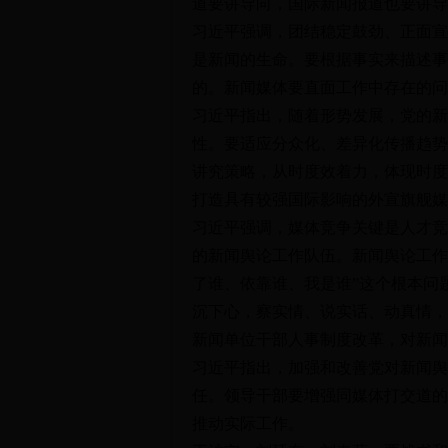
道要讲导向，国际新闻报道也要讲导
习近平强调，团结稳定鼓劲、正面宣
是新闻的生命。要根据事实来描述事
的。新闻媒体要直面工作中存在的问
习近平指出，随着形势发展，党的新
性。要适应分众化、差异化传播趋势
讲究策略，从时度效着力，体现时度
打造具有较强国际影响的外宣旗舰媒
习近平强调，媒体竞争关键是人才竞
的新闻舆论工作队伍。新闻舆论工作
了谁、依靠谁、我是谁”这个根本问
沉下心，察实情、说实话、动真情，
新闻单位干部人事制度改革，对新闻
习近平指出，加强和改善党对新闻舆
任。领导干部要增强同媒体打交道的
推动实际工作。