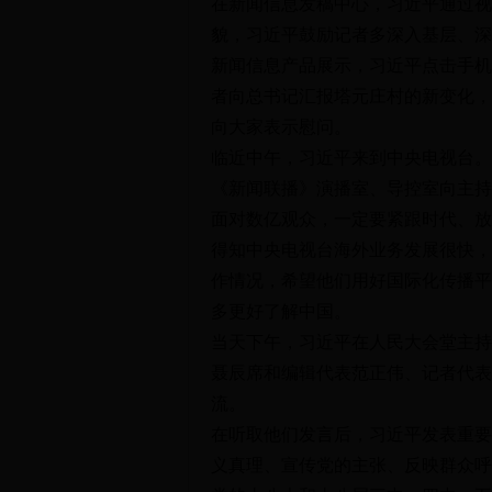
在新闻信息发稿中心，习近平通过视
貌，习近平鼓励记者多深入基层、深
新闻信息产品展示，习近平点击手机
者向总书记汇报塔元庄村的新变化，
向大家表示慰问。
临近中午，习近平来到中央电视台。
《新闻联播》演播室、导控室向主持
面对数亿观众，一定要紧跟时代、放
得知中央电视台海外业务发展很快，
作情况，希望他们用好国际化传播平
多更好了解中国。
当天下午，习近平在人民大会堂主持
聂辰席和编辑代表范正伟、记者代表
流。
在听取他们发言后，习近平发表重要
义真理、宣传党的主张、反映群众呼