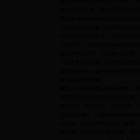
高党的新闻舆论传播力、引导力、影
党的十八大以来，以习近平同志为总
的是推动新闻舆论战线适应形势发展
为召开这次座谈会，习近平到人民日
中共中央政治局常委、中央书记处书
19日上午，习近平首先来到人民日
过的不平凡历程。习近平一边观看，
习近平看编辑排版，同大家亲切交流
进新媒体中心，在大屏幕前听取微博
宵节的问候和祝福。
随后，习近平来到人民网演播室，通
平亲自关心和指导下脱贫成效显著，习
顽强拼搏、滴水穿石、久久为功”。
向乡亲们问好，叮嘱他们保护好绿水
10时许，习近平来到新华社，观看
关情况。新华社负责同志介绍，他们