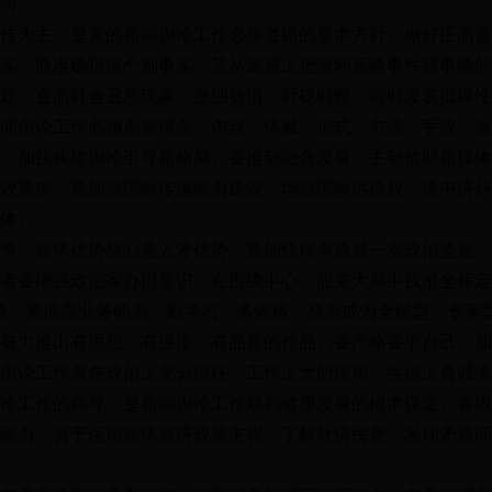
向。
传为主，是党的新闻舆论工作必须遵循的基本方针。做好正面宣
实，既准确报道个别事实，又从宏观上把握和反映事件或事物的
题，直面社会丑恶现象，激浊扬清、针砭时弊，同时发表批评性
闻舆论工作必须创新理念、内容、体裁、形式、方法、手段、业
，加快构建舆论引导新格局。要推动融合发展，主动借助新媒体
效要求。要加强国际传播能力建设，增强国际话语权，集中讲好
体。
争，媒体优势核心是人才优势。要加快培养造就一支政治坚定、
者要增强政治家办报意识，在围绕中心、服务大局中找准坐标定
题。要提高业务能力，勤学习、多锻炼，努力成为全媒型、专家
努力推出有思想、有温度、有品质的作品。要严格要求自己，加
舆论工作者在政治上充分信任、工作上大胆使用、生活上真诚关
论工作的领导，是新闻舆论工作顺利健康发展的根本保证。各级
能力，善于运用媒体宣讲政策主张、了解社情民意、发现矛盾问