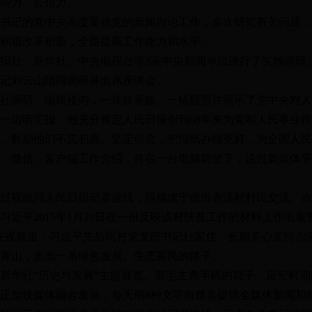
响力、公信力。
书记的党中央高度重视党的新闻舆论工作，多次研究有关问题，
积极改革创新，全面提高工作能力和水平。
报社、新华社、中央电视台等3家中央新闻单位进行了实地调研
记刘云山陪同调研并出席座谈会。
报社调研。编辑楼内，一块块展板、一幅幅照片展示了党中央对
一边听汇报，他充分肯定人民日报创刊68年来为党和人民事业
，勉励他们不忘初衷、坚定信念，把报纸办得更好，为全国人民
、微信、客户端工作介绍，并在一台电脑前坐下，通过新媒体平
过视频同人民日报记者连线，同福建宁德市赤溪村村民交流。赤
近平2015年1月29日在一份反映该村扶贫工作的材料上作出重
在视频里，习近平先后同村党支部书记杜家住、长期关心支持赤
青山，走出一条绿色发展、生态富民的路子。
了新华社“历史与发展”主题展览。装毛主席手稿的箱子、延安时
正加快媒体融合发展，每天用8种文字向世界提供全媒体新闻和