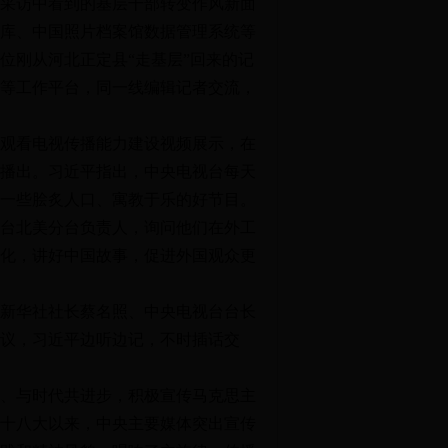
采访中看到的基层干部转变作风新面
库、中国照片档案馆数据管理系统等
位刚从河北正定县“走基层”回来的记
等工作平台，同一线编辑记者交流，
观看电视传播能力建设视频展示，在
播出。习近平指出，中央电视台每天
一些脍炙人口、寓教于乐的好节目。
台北美分台负责人，询问他们在外工
化，讲好中国故事，促进外国观众更
新华社社长蔡名照、中央电视台台长
议，习近平边听边记，不时插话交
、与时代共进步，积极宣传马克思主
十八大以来，中央主要媒体突出宣传