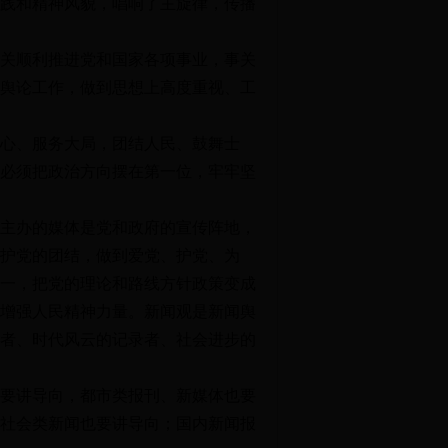
践和精神风貌，唱响了主旋律，传播
关顺利推进党和国家各项事业，事关
舆论工作，做到思想上高度重视、工
心、服务大局，团结人民、鼓舞士
必须把政治方向摆在第一位，牢牢坚
主办的媒体是党和政府的宣传阵地，
护党的团结，做到爱党、护党、为
一，把党的理论和路线方针政策变成
增强人民精神力量。新闻观是新闻舆
者、时代风云的记录者、社会进步的
要讲导向，都市类报刊、新媒体也要
社会类新闻也要讲导向；国内新闻报