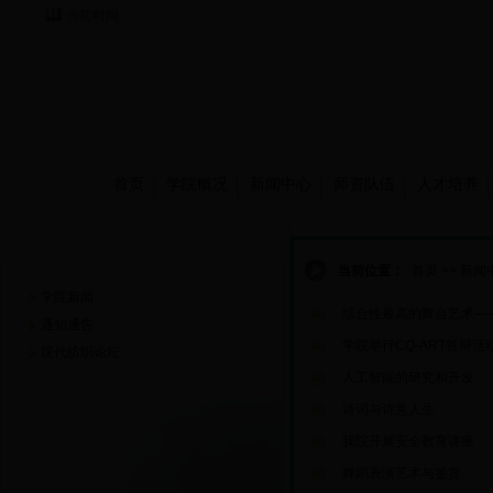
当前时间：
首页
学院概况
新闻中心
师资队伍
人才培养
新闻中心
当前位置：
首页
>>
新闻
学院新闻
综合性最高的舞台艺术—
通知通告
学院举行CQ-ART答辩活
现代纺织论坛
人工智能的研究和开发
诗词与诗意人生
我院开展安全教育讲座
舞蹈表演艺术与鉴赏