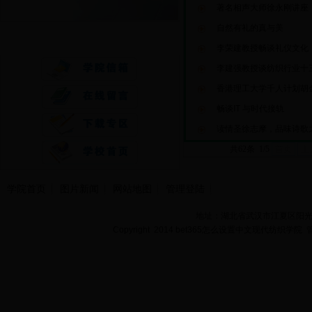
著名相声大师徐永刚讲座
自然有礼的真与美
快速通道
李荣建教授畅谈礼仪文化
李建强教授谈纺织行业十
香港理工大学千人计划胡
畅谈IT 与时代接轨
读情圣徐志摩，品味诗歌
共62条 1/5
首页
上
学院首页
图片新闻
网站地图
管理登陆
地址：湖北省武汉市江夏区阳光大道
Copyright 2014 bet365怎么设置中文现代纺织学院