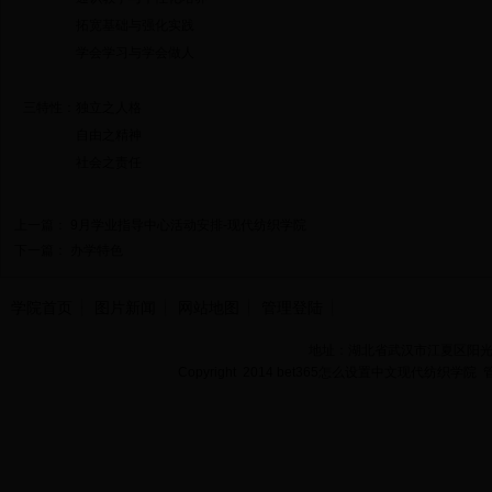
拓宽基础与强化实践
学会学习与学会做人
三特性：独立之人格
自由之精神
社会之责任
上一篇：
9月学业指导中心活动安排-现代纺织学院
下一篇：
办学特色
学院首页
图片新闻
网站地图
管理登陆
地址：湖北省武汉市江夏区阳光大道
Copyright 2014 bet365怎么设置中文现代纺织学院