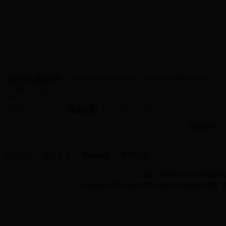
(只允许上传rar,zip,doc,docx,xls,xlsx,jpg,gif格式的文件)
上传附
件：
验证码：
[看不清楚,换一个验证码！]
学院首页
图片新闻
网站地图
管理登陆
地址：湖北省武汉市江夏区阳光大道
Copyright 2014 bet365怎么设置中文现代纺织学院