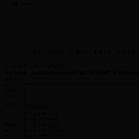
当前时间：
首页
学院概况
新闻中心
师资队伍
人才培养
当前位置:
首页
>>
在线投稿
欢迎你的来稿，来稿要经过我们的审核才可以通过，请仔细填写，带*号的为必填
投稿标
*
题：
您的名
字：
关 键 字：
*
[根据标题生成]
投稿栏
*
目：