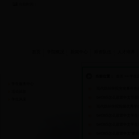
当前时间：
首页
学院概况
新闻中心
师资队伍
人才培养
学生园地
当前位置：
首页
>>
学生
学生服务中心
现代纺织学院突发事件危
活动掠影
bet365怎么设置中文
学生风采
现代纺织学院院级优秀学
bet365怎么设置中文学
bet365怎么设置中文学
bet365怎么设置中文“攀