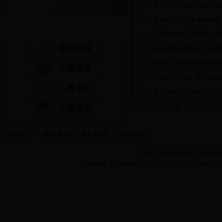
纺织31501团日活动“安
机械31701 国家安全教
快速通道
纺织31602“安全校园，
轻化31501开展关于“国
轻化31701班开展“安全
轻化31601班开展“安全
纺织31601班主题团日
共422条 1/33
首页
学院首页
图片新闻
网站地图
管理登陆
地址：湖北省武汉市江夏区阳光大道
Copyright 2014 bet365怎么设置中文现代纺织学院