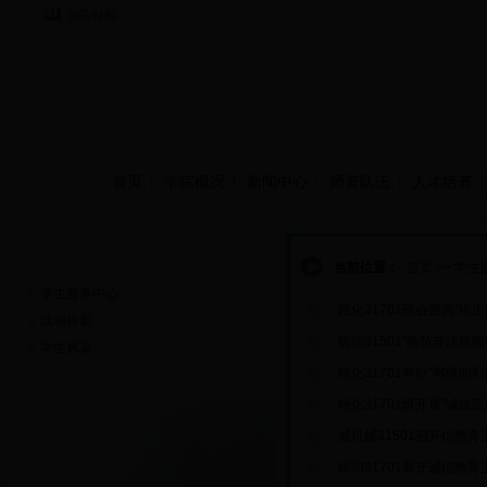
当前时间：
首页
学院概况
新闻中心
师资队伍
人才培养
学生园地
当前位置：
首页
>>
学生
学生服务中心
轻化31701班会强调“端正
活动掠影
纺织31501“防范非法校
学生风采
轻化31701举行“网络的
轻化31701班开展"诚信
诚机械31501召开信教育
纺织31701展开诚信教育